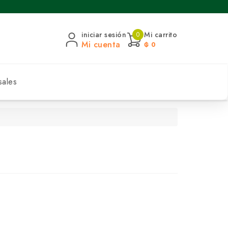
iniciar sesión
Mi carrito
0
Mi cuenta
₲ 0
sales