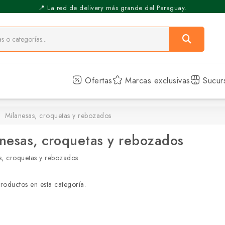
⚡️ Pickup Express - Retirás en 30 min.
📍 La red de delivery más grande del Paraguay.
Ofertas
Marcas exclusivas
Sucur
Milanesas, croquetas y rebozados
nesas, croquetas y rebozados
s, croquetas y rebozados
roductos en esta categoría.