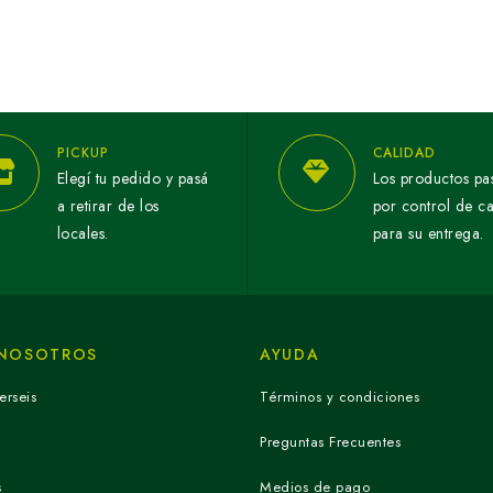
PICKUP
CALIDAD
Elegí tu pedido y pasá
Los productos pa
a retirar de los
por control de c
locales.
para su entrega.
 NOSOTROS
AYUDA
erseis
Términos y condiciones
Preguntas Frecuentes
s
Medios de pago