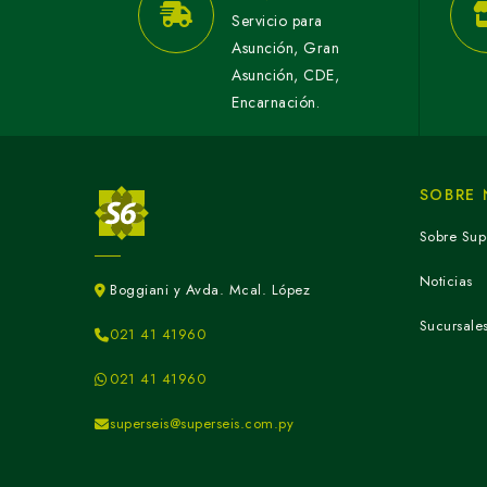
Servicio para
Asunción, Gran
Asunción, CDE,
Encarnación.
SOBRE
Sobre Sup
Noticias
Boggiani y Avda. Mcal. López
Sucursale
021 41 41960
021 41 41960
superseis@superseis.com.py