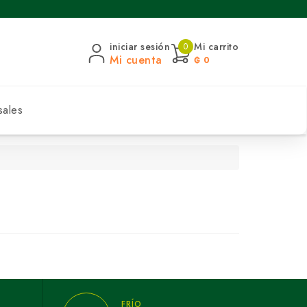
iniciar sesión
Mi carrito
0
Mi cuenta
₲ 0
sales
FRÍO