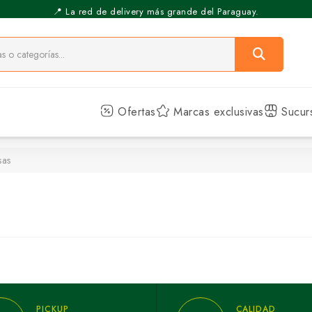
📍 La red de delivery más grande del Paraguay.
⚡️ Pickup Express - Retirás en 30 min.
Ofertas
Marcas exclusivas
Sucur
sas
PICKUP
CALIDAD