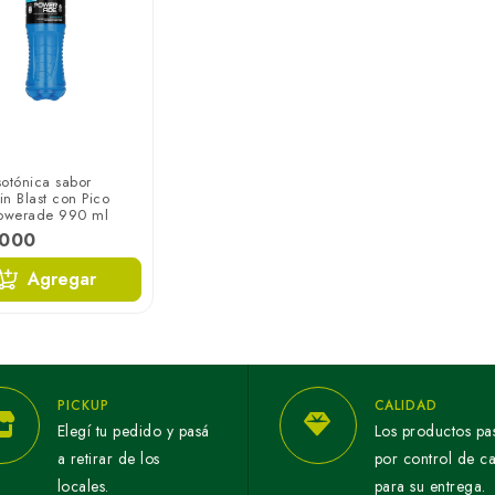
otónica sabor
n Blast con Pico
Powerade 990 ml
.000
Agregar
PICKUP
CALIDAD
Elegí tu pedido y pasá
Los productos pa
a retirar de los
por control de c
locales.
para su entrega.