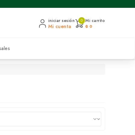
iniciar sesión
Mi carrito
0
Mi cuenta
₲ 0
sales