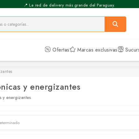
📍 La red de delivery más grande del Paraguay.
⚡️ Pickup Express - Retirás en 30 min.
Ofertas
Marcas exclusivas
Sucur
izantes
ónicas y energizantes
s y energizantes