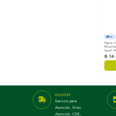
Un.
Agua Is
Mountai
Sport 
₲ 14
DELIVERY
Servicio para
Asunción, Gran
Asunción, CDE,