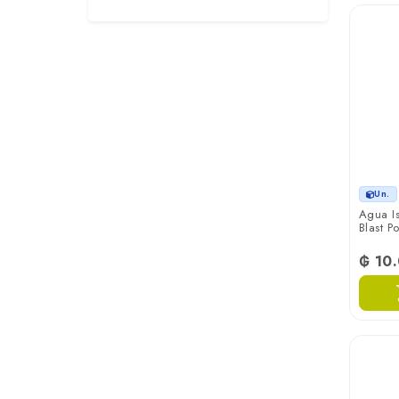
Un.
Agua I
Blast 
₲ 10