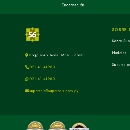
Encarnación.
SOBRE
Sobre Sup
Noticias
Boggiani y Avda. Mcal. López
Sucursale
021 41 41960
021 41 41960
superseis@superseis.com.py