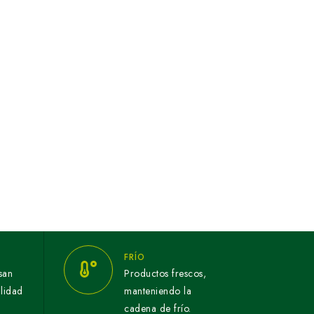
FRÍO
san
Productos frescos,
alidad
manteniendo la
cadena de frío.