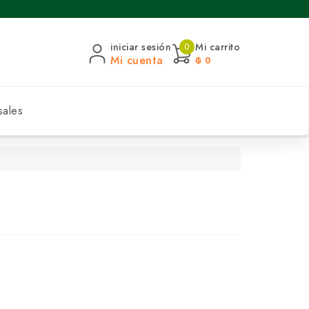
iniciar sesión
Mi carrito
0
Mi cuenta
₲ 0
sales