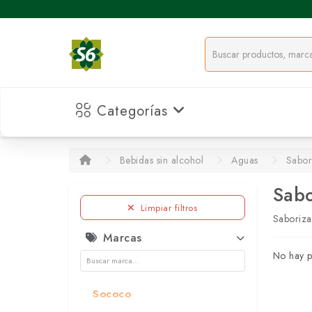
Categorías
Bebidas sin alcohol
Aguas
Sabor
Sabo
Limpiar filtros
Saboriza
Marcas
No hay p
Sococo