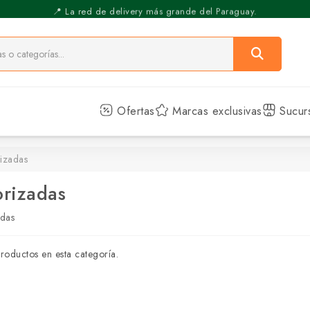
⚡️ Pickup Express - Retirás en 30 min.
📍 La red de delivery más grande del Paraguay.
Ofertas
Marcas exclusivas
Sucur
izadas
rizadas
das
roductos en esta categoría.