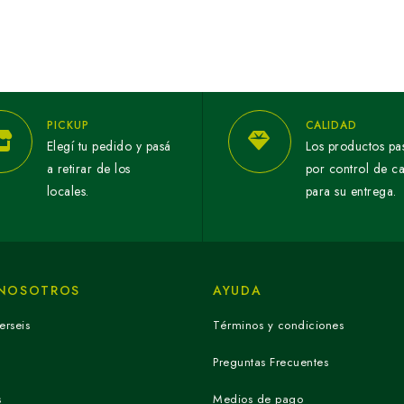
PICKUP
CALIDAD
Elegí tu pedido y pasá
Los productos pa
a retirar de los
por control de c
locales.
para su entrega.
 NOSOTROS
AYUDA
erseis
Términos y condiciones
Preguntas Frecuentes
s
Medios de pago