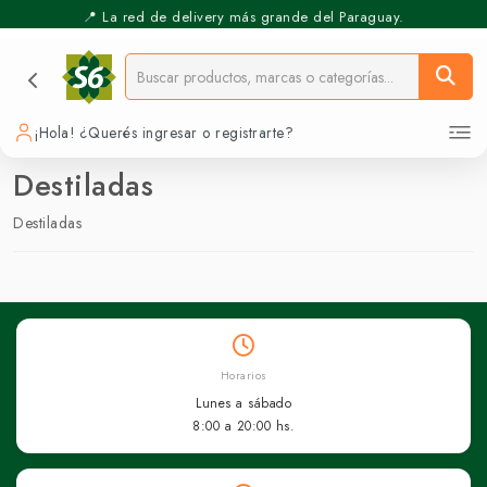
📍 La red de delivery más grande del Paraguay.
⚡️ Pickup Express - Retirás en 30 min.
¡Hola! ¿Querés ingresar o registrarte?
Destiladas
Destiladas
Horarios
Lunes a sábado
8:00 a 20:00 hs.