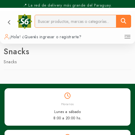
📍 La red de delivery más grande del Paraguay.
⚡️ Pickup Express - Retirás en 30 min.
¡Hola! ¿Querés ingresar o registrarte?
Snacks
Snacks
Horarios
Lunes a sábado
8:00 a 20:00 hs.