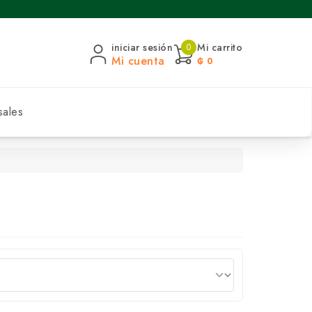
iniciar sesión
Mi carrito
0
Mi cuenta
₲ 0
sales