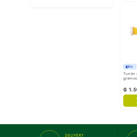
Un.
Turrón
gramos
₲ 1.
DELIVERY