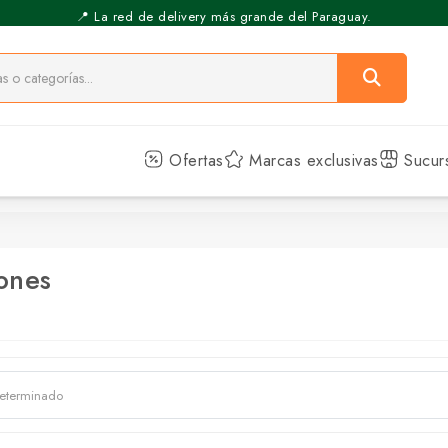
📍 La red de delivery más grande del Paraguay.
⚡️ Pickup Express - Retirás en 30 min.
Ofertas
Marcas exclusivas
Sucur
ones