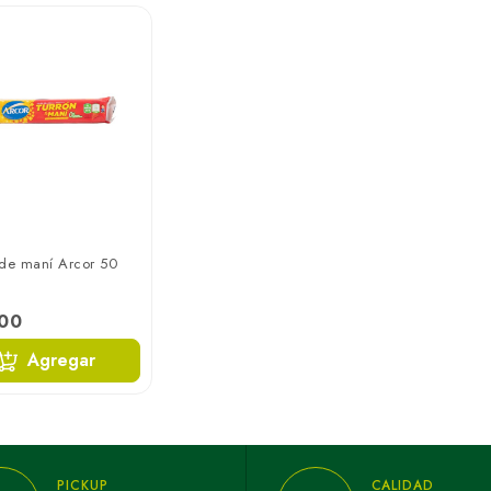
 de maní Arcor 50
500
Agregar
PICKUP
CALIDAD