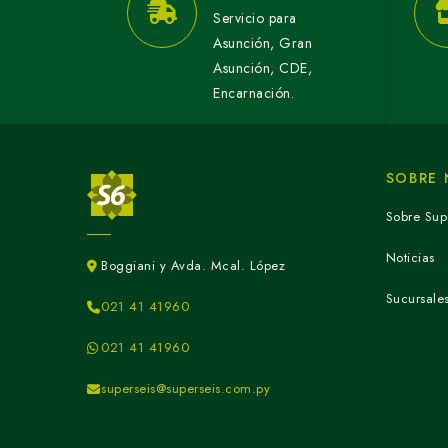
Servicio para
Asunción, Gran
Asunción, CDE,
Encarnación.
SOBRE
Sobre Sup
Noticias
Boggiani y Avda. Mcal. López
Sucursale
021 41 41960
021 41 41960
superseis@superseis.com.py