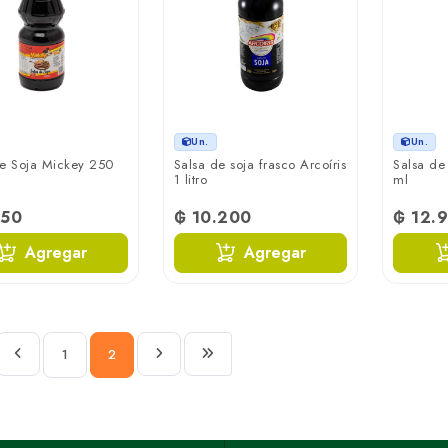
Un.
Un.
de Soja Mickey 250
Salsa de soja frasco Arcoíris
Salsa de
1 litro
ml
850
₲ 10.200
₲ 12.
Agregar
Agregar
1
2