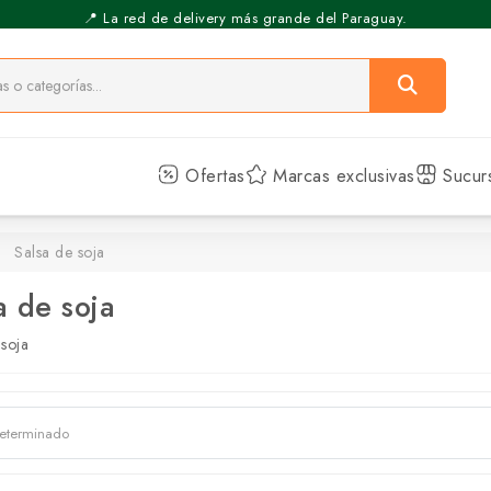
⚡️ Pickup Express - Retirás en 30 min.
📍 La red de delivery más grande del Paraguay.
Ofertas
Marcas exclusivas
Sucur
Salsa de soja
a de soja
 soja