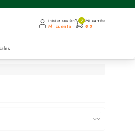
iniciar sesión
Mi carrito
0
Mi cuenta
₲ 0
sales