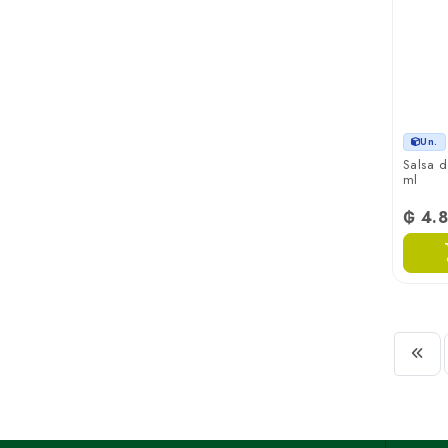
Un.
Salsa 
ml
₲ 4.