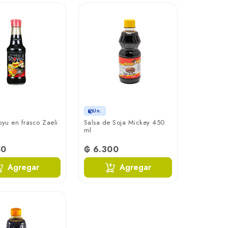
Un.
oyu en frasco Zaeli
Salsa de Soja Mickey 450
ml
50
₲ 6.300
Agregar
Agregar