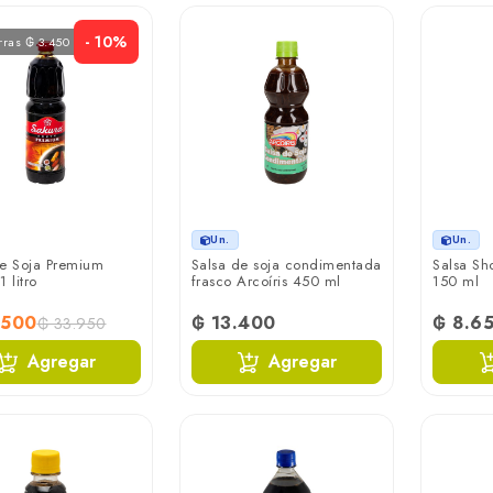
- 10%
rras ₲ 3.450
Un.
Un.
de Soja Premium
Salsa de soja condimentada
Salsa Sh
 litro
frasco Arcoíris 450 ml
150 ml
.500
₲ 13.400
₲ 8.6
₲ 33.950
Agregar
Agregar