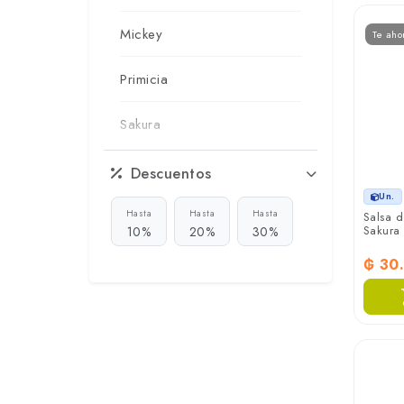
Mickey
Te aho
Primicia
Sakura
Sanken
Descuentos
Un.
Superseis
Hasta
Hasta
Hasta
Salsa 
Sakura 1
10%
20%
30%
Terabayashi
₲ 30
Zaeli