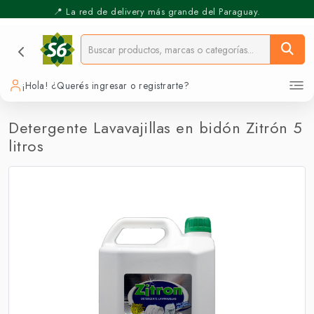
📍 La red de delivery más grande del Paraguay.
⚡️ Pickup Express - Retirás en 30 min.
¡Hola! ¿Querés ingresar o registrarte?
Detergente Lavavajillas en bidón Zitrón 5
litros