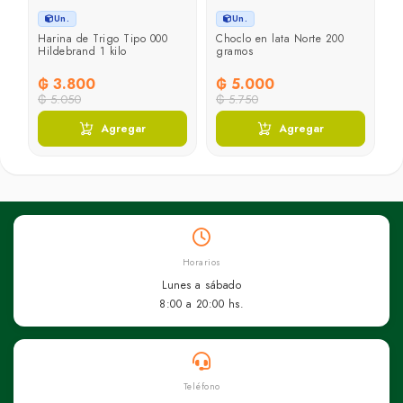
Un.
Un.
Harina de Trigo Tipo 000
Choclo en lata Norte 200
C
Hildebrand 1 kilo
gramos
p
C
₲ 3.800
₲ 5.000
₲
₲ 5.050
₲ 5.750
Agregar
Agregar
Horarios
Lunes a sábado
8:00 a 20:00 hs.
Teléfono