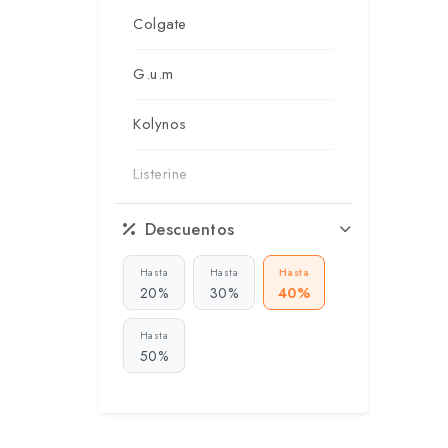
Colgate
G.u.m
Kolynos
Listerine
Oral-b
Descuentos
Reach
Hasta
Hasta
Hasta
20%
30%
40%
Sorriso
Hasta
50%
Tandy