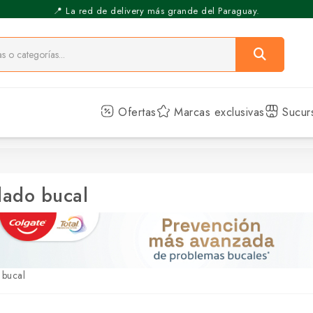
⚡️ Pickup Express - Retirás en 30 min.
📍 La red de delivery más grande del Paraguay.
Ofertas
Marcas exclusivas
Sucur
ado bucal
 bucal