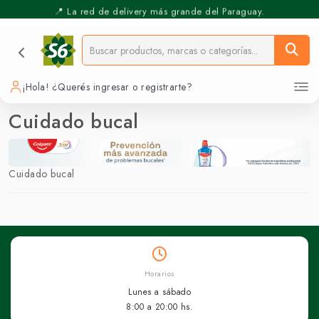
📍 La red de delivery más grande del Paraguay.
⚡️ Pickup Express - Retirás en 30 min.
¡Hola! ¿Querés ingresar o registrarte?
Cuidado bucal
Cuidado bucal
Horarios
Lunes a sábado
8:00 a 20:00 hs.