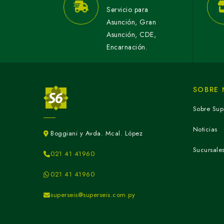
Servicio para
Asunción, Gran
Asunción, CDE,
Encarnación.
SOBRE
Sobre Sup
Noticias
Boggiani y Avda. Mcal. López
Sucursale
021 41 41960
021 41 41960
superseis@superseis.com.py