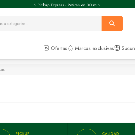
⚡️ Pickup Express - Retirás en 30 min.
Ofertas
Marcas exclusivas
Sucur
sas
PICKUP
CALIDAD