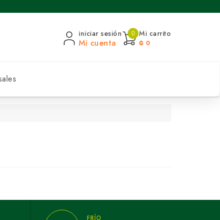
iniciar sesión
Mi carrito
0
Mi cuenta
₲ 0
sales
FRÍO