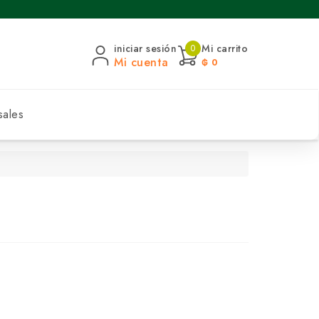
iniciar sesión
Mi carrito
0
Mi cuenta
₲ 0
sales