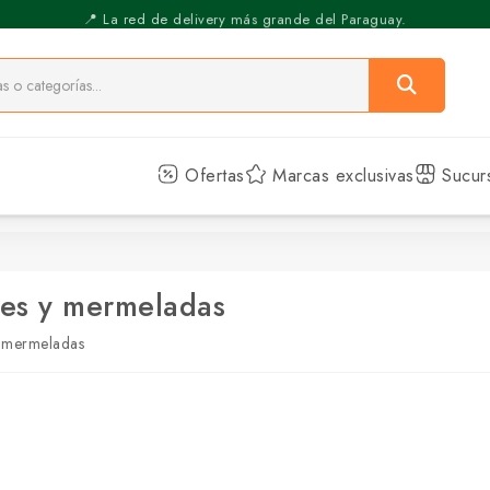
⚡️ Pickup Express - Retirás en 30 min.
📍 La red de delivery más grande del Paraguay.
Ofertas
Marcas exclusivas
Sucur
es y mermeladas
 mermeladas