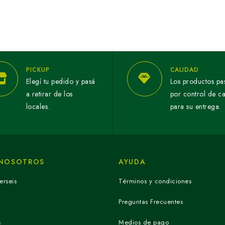
PICKUP
CALIDAD
Elegí tu pedido y pasá
Los productos pa
a retirar de los
por control de c
locales.
para su entrega.
 NOSOTROS
AYUDA
erseis
Términos y condiciones
Preguntas Frecuentes
s
Medios de pago