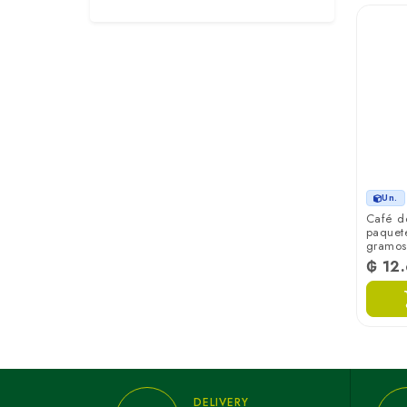
Un.
Café de
paquete
gramos
₲ 12
DELIVERY