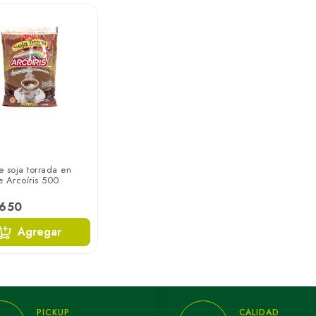
 soja torrada en
 Arcoíris 500
.650
Agregar
PICKUP
CALIDAD