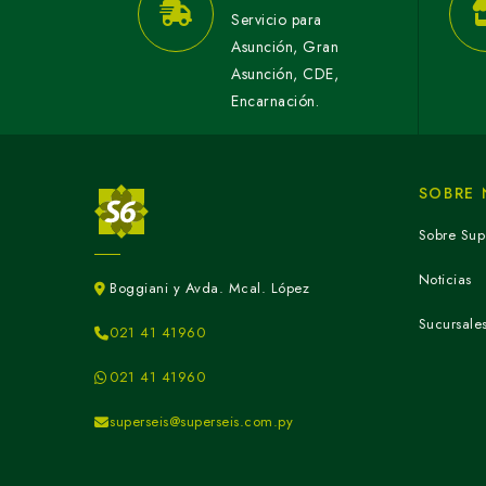
Servicio para
Asunción, Gran
Asunción, CDE,
Encarnación.
SOBRE
Sobre Sup
Noticias
Boggiani y Avda. Mcal. López
Sucursale
021 41 41960
021 41 41960
superseis@superseis.com.py