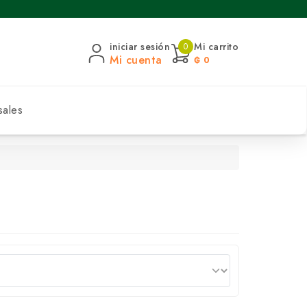
iniciar sesión
Mi carrito
0
Mi cuenta
₲ 0
sales