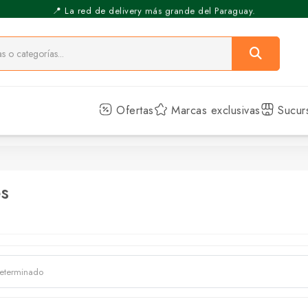
📍 La red de delivery más grande del Paraguay.
⚡️ Pickup Express - Retirás en 30 min.
Ofertas
Marcas exclusivas
Sucur
s