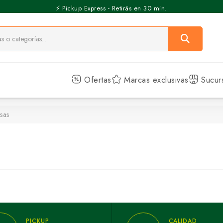
⚡️ Pickup Express - Retirás en 30 min.
Ofertas
Marcas exclusivas
Sucur
sas
PICKUP
CALIDAD