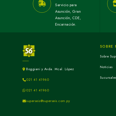
Servicio para
Asunción, Gran
Asunción, CDE,
Encarnación.
SOBRE
Sobre Sup
Noticias
Boggiani y Avda. Mcal. López
Sucursale
021 41 41960
021 41 41960
superseis@superseis.com.py