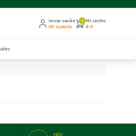
iniciar sesión
Mi carrito
0
Mi cuenta
₲ 0
sales
FRÍO