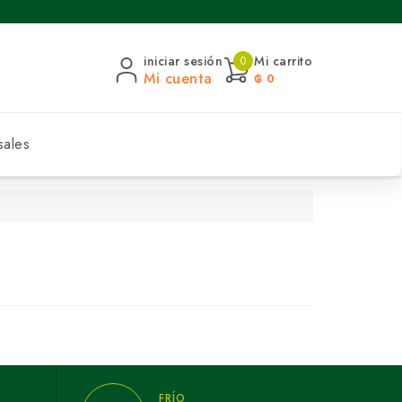
iniciar sesión
Mi carrito
0
Mi cuenta
₲ 0
sales
FRÍO