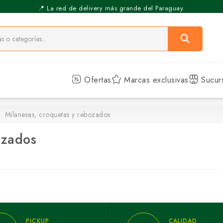
📍 La red de delivery más grande del Paraguay.
⚡️ Pickup Express - Retirás en 30 min.
Ofertas
Marcas exclusivas
Sucur
Milanesas, croquetas y rebozados
ozados
PICKUP
CALIDAD