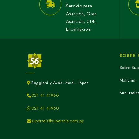
Servicio para
Asunción, Gran
Asunción, CDE,
Encarnación.
SOBRE
Sobre Sup
Noticias
Boggiani y Avda. Mcal. López
Sucursale
021 41 41960
021 41 41960
superseis@superseis.com.py