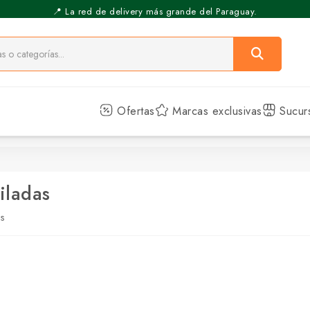
📍 La red de delivery más grande del Paraguay.
Ofertas
Marcas exclusivas
Sucur
iladas
as