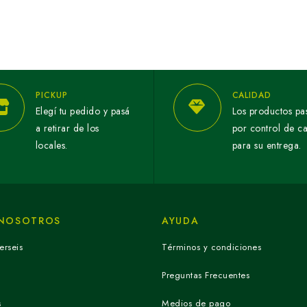
PICKUP
CALIDAD
Elegí tu pedido y pasá
Los productos pa
a retirar de los
por control de c
locales.
para su entrega.
 NOSOTROS
AYUDA
erseis
Términos y condiciones
Preguntas Frecuentes
s
Medios de pago