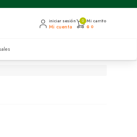
iniciar sesión
Mi carrito
0
Mi cuenta
₲ 0
sales