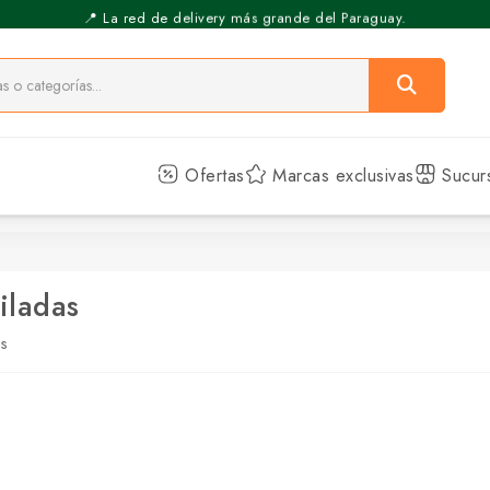
📍 La red de delivery más grande del Paraguay.
⚡️ Pickup Express - Retirás en 30 min.
Ofertas
Marcas exclusivas
Sucur
iladas
as