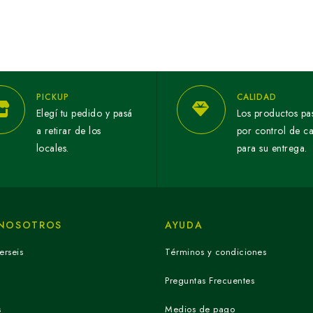
PICKUP
CALIDAD
Elegí tu pedido y pasá
Los productos pa
a retirar de los
por control de c
locales.
para su entrega.
 NOSOTROS
AYUDA
erseis
Términos y condiciones
Preguntas Frecuentes
s
Medios de pago