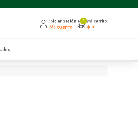
iniciar sesión
Mi carrito
0
Mi cuenta
₲ 0
sales