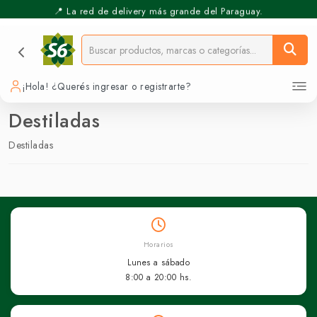
📍 La red de delivery más grande del Paraguay.
⚡️ Pickup Express - Retirás en 30 min.
¡Hola! ¿Querés ingresar o registrarte?
Destiladas
Destiladas
Horarios
Lunes a sábado
8:00 a 20:00 hs.