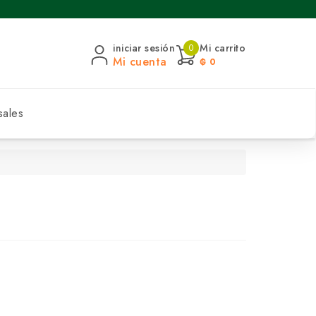
iniciar sesión
Mi carrito
0
Mi cuenta
₲ 0
sales