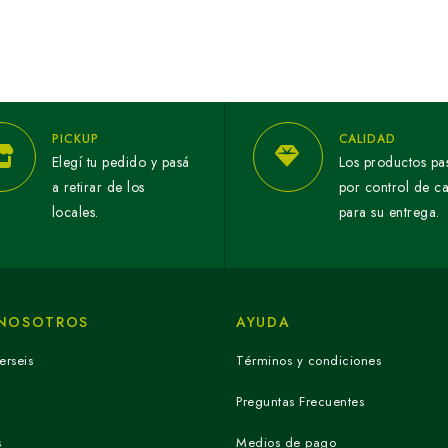
PICKUP
CALIDAD
Elegí tu pedido y pasá
Los productos pa
a retirar de los
por control de c
locales.
para su entrega.
 NOSOTROS
AYUDA
erseis
Términos y condiciones
Preguntas Frecuentes
s
Medios de pago