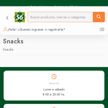
⚡️ Pickup Express - Retirás en 30 min.
📍 La red de delivery más grande del Paraguay.
¡Hola! ¿Querés ingresar o registrarte?
Snacks
Snacks
Horarios
Lunes a sábado
8:00 a 20:00 hs.