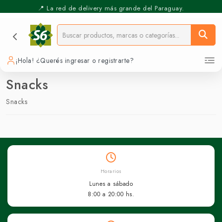
📍 La red de delivery más grande del Paraguay.
⚡️ Pickup Express - Retirás en 30 min.
¡Hola! ¿Querés ingresar o registrarte?
Snacks
Snacks
Horarios
Lunes a sábado
8:00 a 20:00 hs.