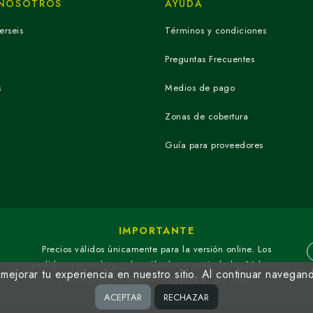
 NOSOTROS
AYUDA
erseis
Términos y condiciones
Preguntas Frecuentes
s
Medios de pago
Zonas de cobertura
Guía para proveedores
IMPORTANTE
Precios válidos únicamente para la versión online. Los
pedidos que se hagan los sábados a partir de las 16 horas
ejorar tu experiencia en nuestro sitio. Al continuar navegan
y los domingos serán entregados el día lunes.
ACEPTAR
RECHAZAR