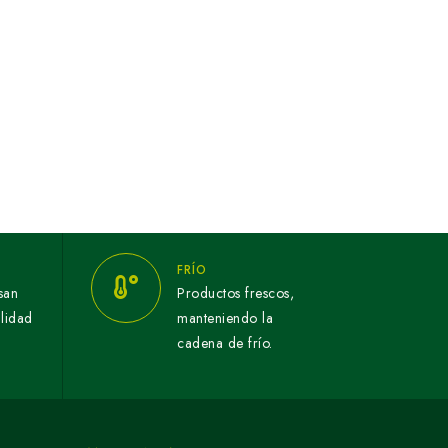
FRÍO
san
Productos frescos,
alidad
manteniendo la
cadena de frío.