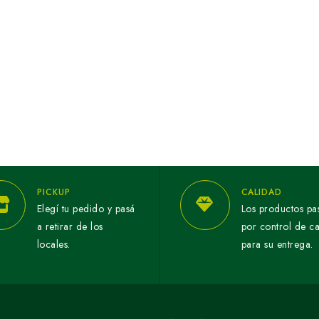
PICKUP
CALIDAD
Elegí tu pedido y pasá
Los productos pa
a retirar de los
por control de c
locales.
para su entrega.