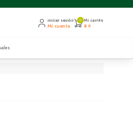
iniciar sesión
Mi carrito
0
Mi cuenta
₲ 0
sales