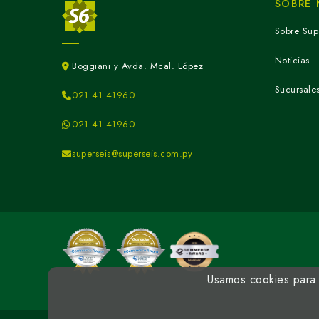
SOBRE
Sobre Sup
Noticias
Boggiani y Avda. Mcal. López
Sucursale
021 41 41960
021 41 41960
superseis@superseis.com.py
Usamos cookies para m