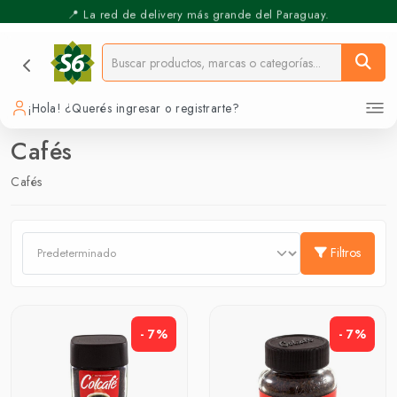
📍 La red de delivery más grande del Paraguay.
⚡️ Pickup Express - Retirás en 30 min.
¡Hola! ¿Querés ingresar o registrarte?
Cafés
Cafés
Filtros
- 7%
- 7%