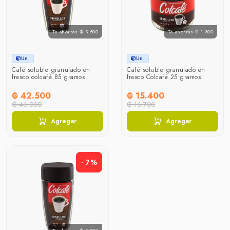
Te ahorras ₲ 3.500
Te ahorras ₲ 1.300
Un.
Un.
Café soluble granulado en
Café soluble granulado en
frasco colcafé 85 gramos
frasco Colcafé 25 gramos
₲ 42.500
₲ 15.400
₲ 46.000
₲ 16.700
Agregar
Agregar
- 7%